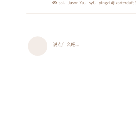
sai
、
Jason Xu
，
syf
，
yingzi
与
zarterduft
说点什么吧...