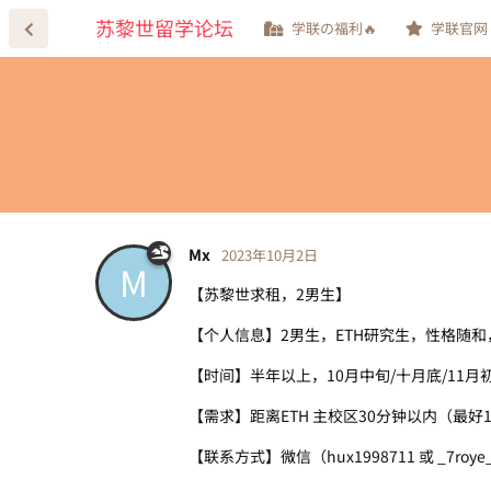
苏黎世留学论坛
学联の福利🔥
学联官网
Mx
2023年10月2日
M
【苏黎世求租，2男生】
【个人信息】2男生，ETH研究生，性格随
【时间】半年以上，10月中旬/十月底/11月
【需求】距离ETH 主校区30分钟以内（最好1
【联系方式】微信（hux1998711 或 _7roye_b)