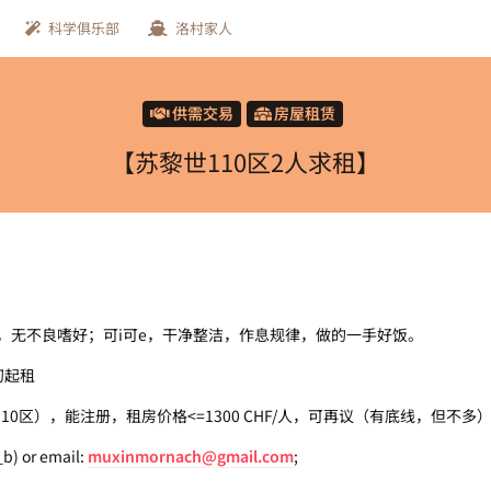
科学俱乐部
洛村家人
供需交易
房屋租赁
【苏黎世110区2人求租】
和，无不良嗜好；可i可e，干净整洁，作息规律，做的一手好饭。
初起租
10区），能注册，租房价格<=1300 CHF/人，可再议（有底线，但不多
 or email:
muxinmornach@gmail.com
;