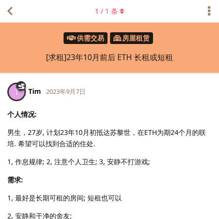
1
/
1
条
供需交易
房屋租赁
[求租]23年10月前后 ETH 长租或短租
Tim
T
2023年9月7日
个人情况:
男生，27岁, 计划23年10月初抵达苏黎世，在ETH为期24个月的联
培. 希望可以找到合适的住处.
1, 作息规律; 2, 注意个人卫生; 3, 安静不打游戏;
需求:
1, 最好是长期可租的房间; 短租也可以
2, 安静和干净的舍友;