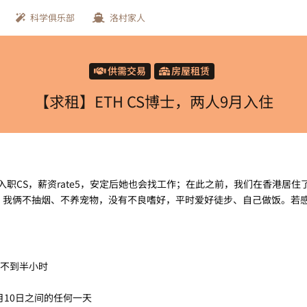
科学俱乐部
洛村家人
供需交易
房屋租赁
【求租】ETH CS博士，两人9月入住
入职CS，薪资rate5，安定后她也会找工作；在此之前，我们在香港居住
我俩不抽烟、不养宠物，没有不良嗜好，平时爱好徒步、自己做饭。若感兴
间不到半小时
9月10日之间的任何一天