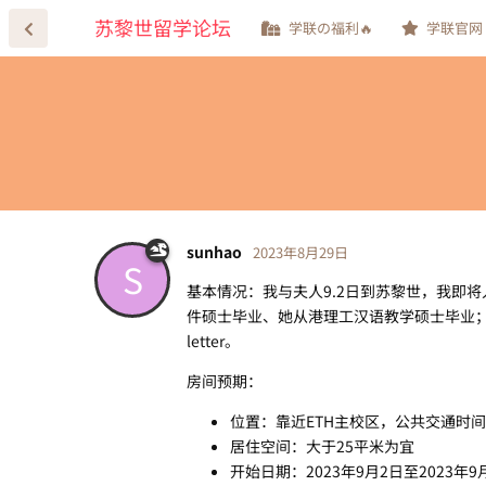
苏黎世留学论坛
学联の福利🔥
学联官网
sunhao
2023年8月29日
S
基本情况：我与夫人9.2日到苏黎世，我即将
件硕士毕业、她从港理工汉语教学硕士毕业；
letter。
房间预期：
位置：靠近ETH主校区，公共交通时
居住空间：大于25平米为宜
开始日期：2023年9月2日至2023年