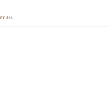
栗子
来过。