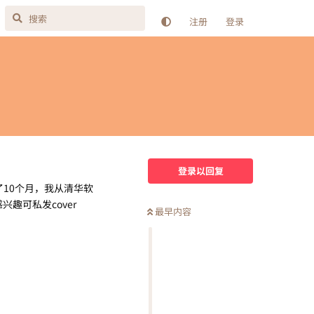
注册
登录
登录以回复
了10个月，我从清华软
趣可私发cover
最早内容