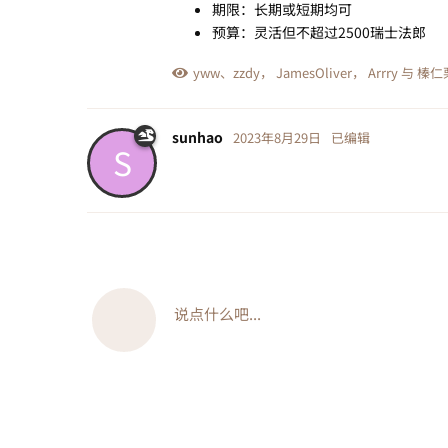
期限：长期或短期均可
预算：灵活但不超过2500瑞士法郎
yww
、
zzdy
，
JamesOliver
，
Arrry
与
榛仁
sunhao
2023年8月29日
已编辑
S
说点什么吧...