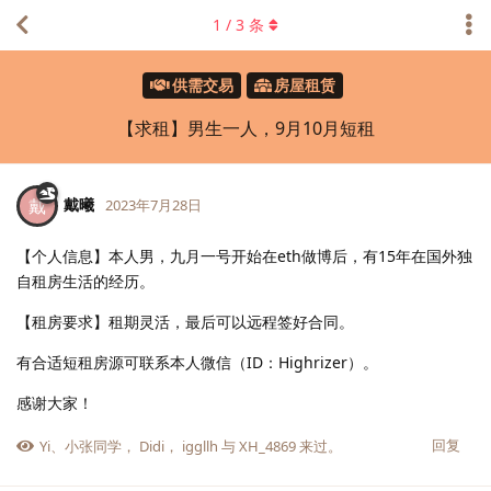
1
/
3
条
供需交易
房屋租赁
【求租】男生一人，9月10月短租
戴曦
戴
2023年7月28日
【个人信息】本人男，九月一号开始在eth做博后，有15年在国外独
自租房生活的经历。
【租房要求】租期灵活，最后可以远程签好合同。
有合适短租房源可联系本人微信（ID：Highrizer）。
感谢大家！
回复
Yi
、
小张同学
，
Didi
，
iggllh
与
XH_4869
来过。