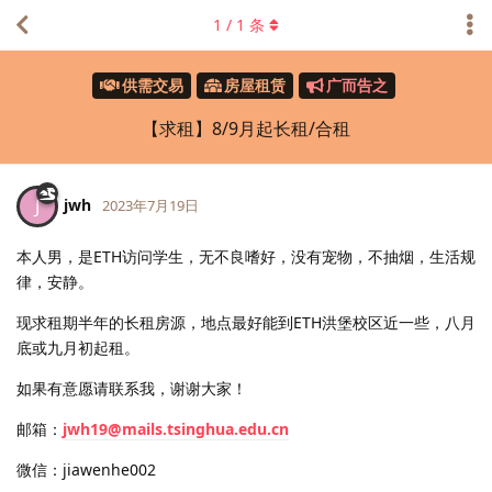
1
/
1
条
供需交易
房屋租赁
广而告之
【求租】8/9月起长租/合租
jwh
J
2023年7月19日
本人男，是ETH访问学生，无不良嗜好，没有宠物，不抽烟，生活规
律，安静。
现求租期半年的长租房源，地点最好能到ETH洪堡校区近一些，八月
底或九月初起租。
如果有意愿请联系我，谢谢大家！
邮箱：
jwh19@mails.tsinghua.edu.cn
微信：jiawenhe002