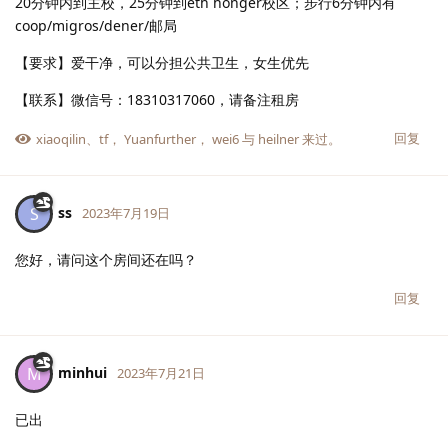
20分钟内到主校，25分钟到eth honger校区；步行6分钟内有
coop/migros/dener/邮局
【要求】爱干净，可以分担公共卫生，女生优先
【联系】微信号：18310317060，请备注租房
回复
xiaoqilin
、
tf
，
Yuanfurther
，
wei6
与
heilner
来过。
ss
S
2023年7月19日
您好，请问这个房间还在吗？
回复
minhui
M
2023年7月21日
已出