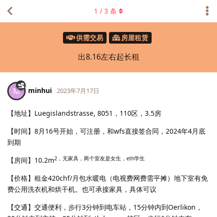
1
/
3
条
供需交易
房屋租赁
出8.16左右起长租
minhui
M
2023年7月17日
【地址】Luegislandstrasse, 8051，110区，3.5房
【时间】8月16号开始，可注册，和wfs直接签合同，2024年4月底
到期
2，无家具，两个室友是女生，eth学生
【房间】10.2m
【价格】租金420chf/月包水暖电（电视费网费需平摊）地下室有免
费公用洗衣机和烘干机。也可承接家具，具体可议
【交通】交通便利，步行3分钟到电车站，15分钟内到Oerlikon，