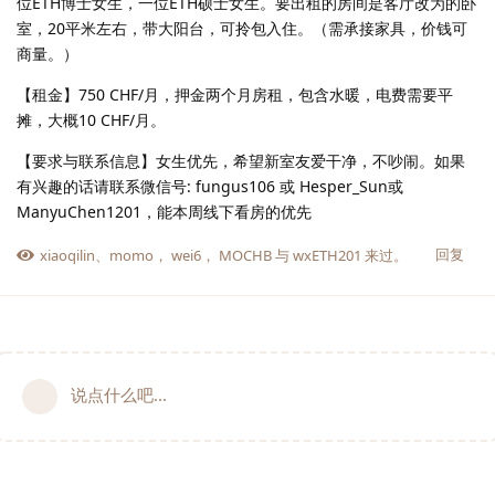
位ETH博士女生，一位ETH硕士女生。要出租的房间是客厅改为的卧
室，20平米左右，带大阳台，可拎包入住。（需承接家具，价钱可
商量。）
【租金】750 CHF/月，押金两个月房租，包含水暖，电费需要平
摊，大概10 CHF/月。
【要求与联系信息】女生优先，希望新室友爱干净，不吵闹。如果
有兴趣的话请联系微信号: fungus106 或 Hesper_Sun或
ManyuChen1201，能本周线下看房的优先
回复
xiaoqilin
、
momo
，
wei6
，
MOCHB
与
wxETH201
来过。
说点什么吧...